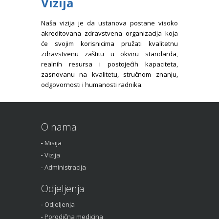
Vizija
Naša vizija je da ustanova postane visoko
akreditovana zdravstvena organizacija koja
će svojim korisnicima pružati kvalitetnu
zdravstvenu zaštitu u okviru standarda,
realnih resursa i postojećih kapaciteta,
zasnovanu na kvalitetu, stručnom znanju,
odgovornosti i humanosti radnika.
O nama
Misija
Vizija
Administracija
Odjeljenja
Odjeljenja
Porodična medicina