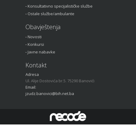
Konsultativno specijalističke službe
Ostale službe/ambulante
Obavještenja
Novosti
Konkursi
Javne nabavke
Kontakt
Adresa
Ul. Alije Dostovića br.5. 75290 Banovići
Email:
jzudz.banovici@bih.net.ba