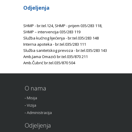
Odjeljenja
SHMP - br.tel.124, SHMP - prijem 035/283 118,
SHMP – intervencija 035/283 119
Služba kućnog lijećenja - br.tel.035/283 148
Interna apoteka - br.tel.035/283 111
Služba sanitetskog prevoza - br.tel.035/283 143
Amb.Jama Omazići br.tel.035/870 211
Amb.Čubrić br.tel.035/870 504
O nama
Misija
Vizija
Administracija
Odjeljenja