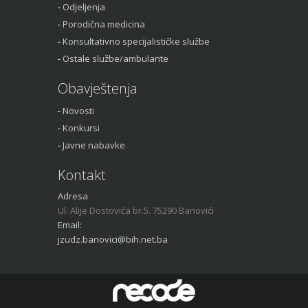
Odjeljenja
Porodična medicina
Konsultativno specijalističke službe
Ostale službe/ambulante
Obavještenja
Novosti
Konkursi
Javne nabavke
Kontakt
Adresa
Ul. Alije Dostovića br.5. 75290 Banovići
Email:
jzudz.banovici@bih.net.ba