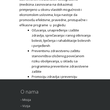
(medicina zasnovana na dokazima)
primjenjeno u okviru vlastitih mogućnosti i
ekonomskim uslovima, koja nastoje da
promovišu efektivne, pravedne, pristupačne i
efikasne programe u pogledu:
Očuvanja, unapređenja i zaštite
zdravlja, sprečavanja i ranog otkrivanja
bolesti, liječenja i rahabilitacije bolesnih
i pvrijeđenih
Preventivnu zdravstvenu zaštitu
stanovništva izloženog povećanom
riziku obolijevanja, u skladu sa
programima preventivne zdravstvene
zaštite
Promociju zdravlja i prevenciju
oboljenja
Sprečavanje, rano otkrivanje i kontrolu
O nama
malignih oboljenja
Otkrivanje i liječenje bolesti usta i zuba
Misija
Vizija
Detaljnije