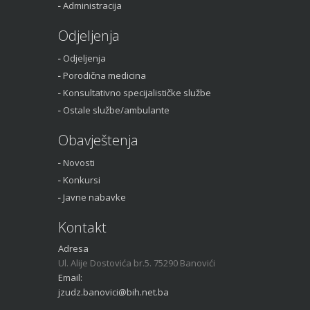
Administracija
Odjeljenja
Odjeljenja
Za sve pohvale, kritike i
Porodična medicina
sugestije obratite nam se
Konsultativno specijalističke službe
putem kontakt forme
Ostale službe/ambulante
Obavještenja
Novosti
Konkursi
Javne nabavke
Kontakt
Adresa
Ul. Alije Dostovića br.5. 75290 Banovići
Email:
jzudz.banovici@bih.net.ba